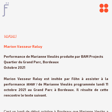
Aller
au
contenu
WAW!
Marion Vasseur Raluy
Performance de Marianne Vieulès produite par
BAM Projects
Quartier du Grand Parc, Bordeaux
Octobre 2021
Marion Vasseur Raluy
est invitée par Föhn à assister à la
performance
WAW !
de
Marianne Vieulès
programmée lundi 11
octobre 2021 au Grand Parc à Bordeaux. Il résulte de cette
rencontre le texte suivant.
C’est un lundi de début octobre à Bordeaux que Marianne Vieulès a