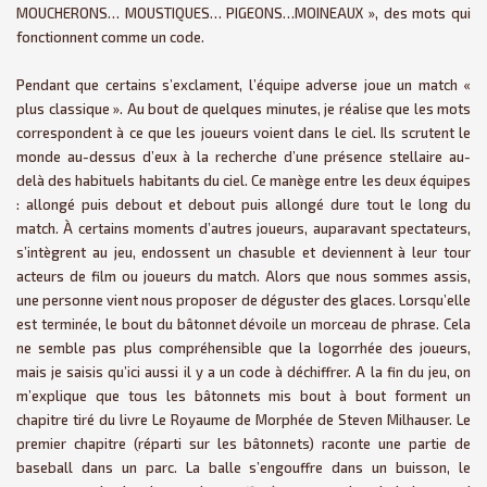
MOUCHERONS… MOUSTIQUES… PIGEONS…MOINEAUX », des mots qui
fonctionnent comme un code.
Pendant que certains s’exclament, l’équipe adverse joue un match «
plus classique ». Au bout de quelques minutes, je réalise que les mots
correspondent à ce que les joueurs voient dans le ciel. Ils scrutent le
monde au-dessus d’eux à la recherche d’une présence stellaire au-
delà des habituels habitants du ciel. Ce manège entre les deux équipes
: allongé puis debout et debout puis allongé dure tout le long du
match. À certains moments d’autres joueurs, auparavant spectateurs,
s’intègrent au jeu, endossent un chasuble et deviennent à leur tour
acteurs de film ou joueurs du match. Alors que nous sommes assis,
une personne vient nous proposer de déguster des glaces. Lorsqu’elle
est terminée, le bout du bâtonnet dévoile un morceau de phrase. Cela
ne semble pas plus compréhensible que la logorrhée des joueurs,
mais je saisis qu’ici aussi il y a un code à déchiffrer. A la fin du jeu, on
m’explique que tous les bâtonnets mis bout à bout forment un
chapitre tiré du livre Le Royaume de Morphée de Steven Milhauser. Le
premier chapitre (réparti sur les bâtonnets) raconte une partie de
baseball dans un parc. La balle s’engouffre dans un buisson, le