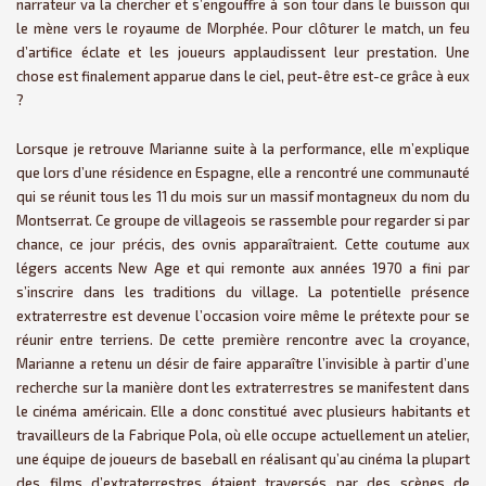
narrateur va la chercher et s’engouffre à son tour dans le buisson qui
le mène vers le royaume de Morphée. Pour clôturer le match, un feu
d’artifice éclate et les joueurs applaudissent leur prestation. Une
chose est finalement apparue dans le ciel, peut-être est-ce grâce à eux
?
Lorsque je retrouve Marianne suite à la performance, elle m’explique
que lors d’une résidence en Espagne, elle a rencontré une communauté
qui se réunit tous les 11 du mois sur un massif montagneux du nom du
Montserrat. Ce groupe de villageois se rassemble pour regarder si par
chance, ce jour précis, des ovnis apparaîtraient. Cette coutume aux
légers accents New Age et qui remonte aux années 1970 a fini par
s’inscrire dans les traditions du village. La potentielle présence
extraterrestre est devenue l’occasion voire même le prétexte pour se
réunir entre terriens. De cette première rencontre avec la croyance,
Marianne a retenu un désir de faire apparaître l’invisible à partir d’une
recherche sur la manière dont les extraterrestres se manifestent dans
le cinéma américain. Elle a donc constitué avec plusieurs habitants et
travailleurs de la Fabrique Pola, où elle occupe actuellement un atelier,
une équipe de joueurs de baseball en réalisant qu’au cinéma la plupart
des films d’extraterrestres étaient traversés par des scènes de