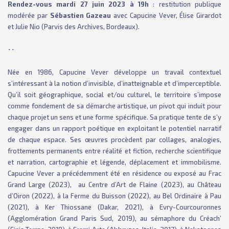
Rendez-vous mardi 27 juin 2023 à 19h
: restitution publique
modérée par
Sébastien Gazeau
avec Capucine Vever, Élise Girardot
et Julie Nio (Parvis des Archives, Bordeaux).
･･
Née en 1986, Capucine Vever développe un travail contextuel
s’intéressant à la notion d’invisible, d’inatteignable et d’imperceptible.
Qu’il soit géographique, social et/ou culturel, le territoire s’impose
comme fondement de sa démarche artistique, un pivot qui induit pour
chaque projet un sens et une forme spécifique. Sa pratique tente de s’y
engager dans un rapport poétique en exploitant le potentiel narratif
de chaque espace. Ses œuvres procèdent par collages, analogies,
frottements permanents entre réalité et fiction, recherche scientifique
et narration, cartographie et légende, déplacement et immobilisme.
Capucine Vever a précédemment été en résidence ou exposé au Frac
Grand Large (2023), au Centre d’Art de Flaine (2023), au Château
d’Oiron (2022), à la Ferme du Buisson (2022), au Bel Ordinaire à Pau
(2021), à Ker Thiossane (Dakar, 2021), à Evry-Courcouronnes
(Agglomération Grand Paris Sud, 2019), au sémaphore du Créach’