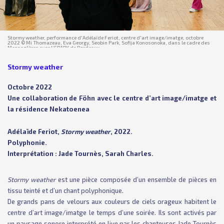
Stormy weather, performance d'Adélaïde Feriot, centre d'art image/imatge, octobre
2022 © Mi Thomazeau, Eva Georgy, Seobin Park, Sofija Konosonoka, dans le cadre des
Messag°ères avec l’EBABX de Bordeaux
Stormy weather
Octobre 2022
Une collaboration de Föhn avec le
centre d’art image/imatge
et
la
résidence Nekatoenea
Adélaïde Feriot,
Stormy weather
, 2022.
Polyphonie.
Interprétation : Jade Tournès, Sarah Charles.
Stormy weather
est une pièce composée d’un ensemble de pièces en
tissu teinté et d’un chant polyphonique.
De grands pans de velours aux couleurs de ciels orageux habitent le
centre d’art image/imatge le temps d’une soirée. Ils sont activés par
un paysage sonore interprété en live par les chanteuses Jade Tournès