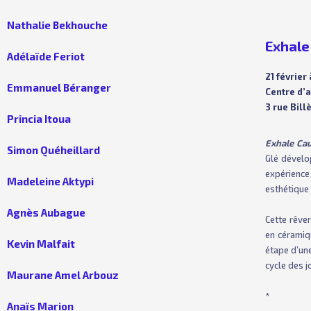
Nathalie Bekhouche
Exhale
Adélaïde Feriot
21 février 
Emmanuel Béranger
Centre d’
3 rue Bil
Princia Itoua
Exhale Ca
Simon Quéheillard
Glé dévelo
expérience
Madeleine Aktypi
esthétique 
Agnès Aubague
Cette rêve
en céramiq
Kevin Malfait
étape d’un
cycle des j
Maurane Amel Arbouz
*
Anaïs Marion