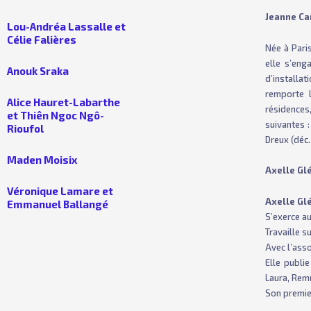
Jeanne Ca
Lou-Andréa Lassalle et
Célie Falières
Née à Pari
elle s’eng
Anouk Sraka
d’installat
remporte l
Alice Hauret-Labarthe
résidences
et Thiên Ngoc Ngô-
suivantes 
Rioufol
Dreux (déc.
Maden Moisix
Axelle Gl
Véronique Lamare et
Axelle Gl
Emmanuel Ballangé
S’exerce au
Travaille s
Avec l’asso
Elle publi
Laura, Rem
Son premi