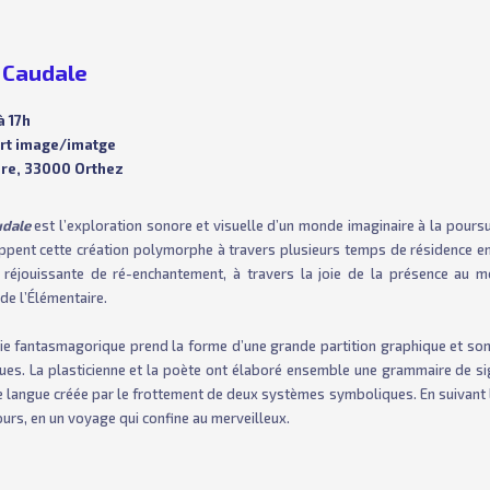
 Caudale
à 17h
art image/imatge
lère, 33000 Orthez
udale
est l’exploration sonore et visuelle d’un monde imaginaire à la pours
ppent cette création polymorphe à travers plusieurs temps de résidence e
 réjouissante de ré-enchantement, à travers la joie de la présence au m
de l’Élémentaire.
rie fantasmagorique prend la forme d’une grande partition graphique et son
ues. La plasticienne et la poète ont élaboré ensemble une grammaire de si
e langue créée par le frottement de deux systèmes symboliques. En suivant 
ours, en un voyage qui confine au merveilleux.