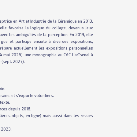
eptrice en Art et Industrie de la Céramique en 2013,
elle favorise la logique du collage, devenus jeux
 avec les ambiguïtés de la perception. En 2019, elle
gue et participe ensuite à diverses expositions,
répare actuellement les expositions personnelles
4 mai 2026), une monographie au CAC L’arTsenal à
(sept. 2027).
oin.
aine, et s’exporte volontiers.
texte.
ances depuis 2016.
livres-objets, en ligne) mais aussi dans les revues
e 2023.