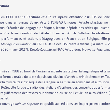
rdinal
s en 1990,
Jeanne Cardinal
vit à Tours. Après l’obtention d’un BTS de Conc
age dans un cursus Beaux Arts à l’ENSAD Limoges. Artiste plasticienne, 
ions. Créatrice de langages poétiques, Jeanne déploie des récits qui jouent
e Prix Jeune Création de l’Atelier Blanc – CAC de Villefranche-de-Rouer
, performances et actions pédagogiques en France et en Belgique. Elle p
:
Mariage d’inclination
au CAC La Halle des Bouchers à Vienne (14 mars – 2
 2026 – janv. 2027),
Exhale Caudale
au FRAC Artothèque Nouvelle-Aquitaine 
é
é
, née en 1988 au bord de l’océan, a arpenté les lettres, la linguistique et le s
x formes orales du texte depuis une dizaine d’années, principalement en Tour
ur la musicalité intrinsèque de la langue, à sa mise en sons dans et autour du 
 PoSo, elle fait de la radio, des ateliers d’écriture, des concerts et perform
e régulièrement des textes sur demande ou selon l’envie, en auto-édition (
ue.net.
er ouvrage
Ménure Superbe
, est publié aux éditions Les Inaperçus en octobr