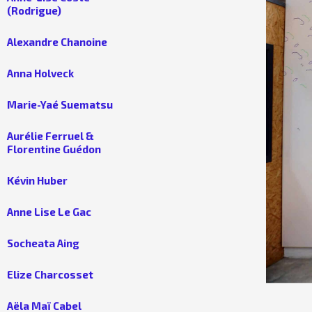
(Rodrigue)
Alexandre Chanoine
Anna Holveck
Marie-Yaé Suematsu
Aurélie Ferruel &
Florentine Guédon
Kévin Huber
Anne Lise Le Gac
Socheata Aing
Elize Charcosset
Aëla Maï Cabel