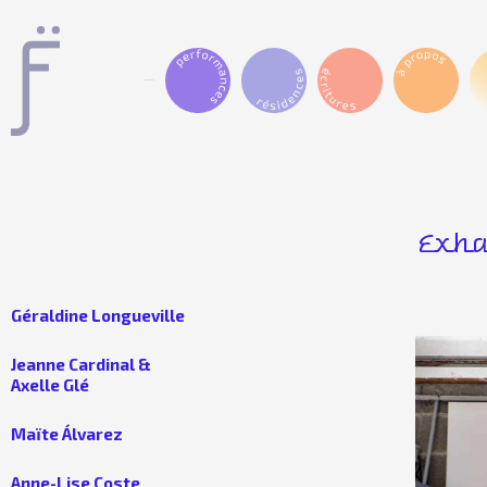
Aller
au
contenu
Expositions
Exha
Géraldine Longueville
Jeanne Cardinal &
Axelle Glé
Maïte Álvarez
Anne-Lise Coste